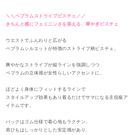
チ
チ
ェ
ェ
の
の
＼＼ペプラムストライプビスチェ／／
数
数
きちんと感にフェミニンさを添える、華やぎビスチェ
量
量
を
を
ウエストでふんわりと広がる
減
増
ペプラムシルエットが特徴のストライプ柄ビスチェ。
ら
や
す
す
爽やかなストライプが縦ラインを強調しつつ
ペプラムの立体感が女性らしいアクセントに。
ほどよく身体にフィットするラインで
スタイルアップ効果もあり着るだけでサマになる主役級ア
イテムです。
バックはゴム仕様で着心地もラクチン。
肩ひもはしっかりとした安定感があり、