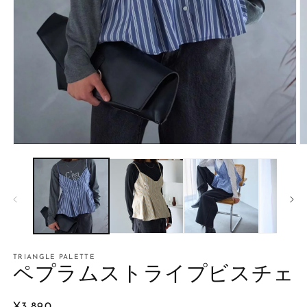
モ
ー
ダ
ル
で
メ
デ
ィ
ア
TRIANGLE PALETTE
(1)
(2
ペプラムストライプビスチェ
を
開
く
通
¥3,890