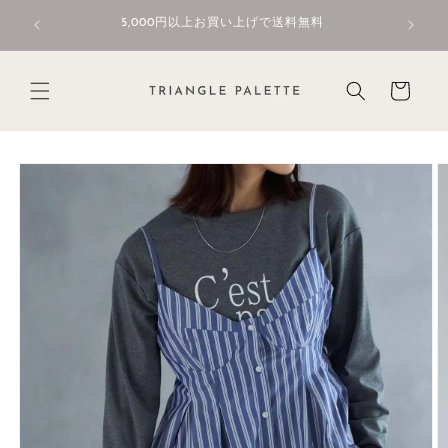
コンテ
初回限定
ンツに
5,000円以上お買い上げで送料無料
進む
カ
ー
ト
商品情
報にス
キップ