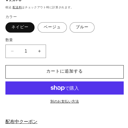
常
税込
配送料
はチェックアウト時に計算されます。
価
カラー
格
ネイビー
ベージュ
ブルー
数量
ペ
ペ
プ
プ
ラ
ラ
カートに追加する
ム
ム
ス
ス
ト
ト
ラ
ラ
イ
イ
別のお支払い方法
プ
プ
ビ
ビ
配布中クーポン
ス
ス