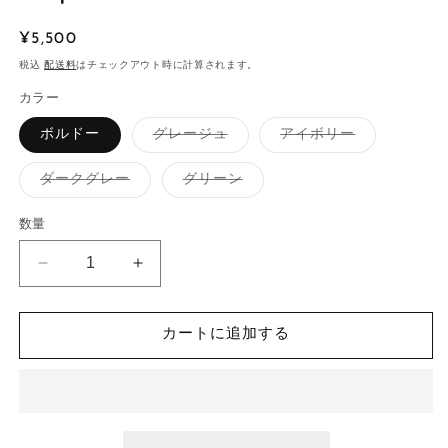
通
¥5,500
常
税込
配送料
はチェックアウト時に計算されます。
価
カラー
格
バ
バ
ボルドー
グレージュ
アイボリー
リ
リ
エ
エ
ー
ー
バ
バ
ダークグレー
グリーン
シ
シ
リ
リ
ョ
ョ
エ
エ
ン
ン
ー
ー
数量
は
は
シ
シ
売
売
ョ
ョ
り
り
ン
ン
ポ
ポ
切
切
は
は
れ
れ
売
売
ン
ン
て
て
り
り
い
い
切
切
チ
チ
る
る
れ
れ
カートに追加する
ス
ス
か
か
て
て
販
販
い
い
エ
エ
売
売
る
る
で
で
か
か
ー
ー
き
き
販
販
ま
ま
ド
ド
売
売
せ
せ
で
で
プ
プ
ん
ん
き
き