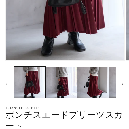
モ
ー
ダ
ル
で
メ
デ
ィ
ア
TRIANGLE PALETTE
(1)
(2
ポンチスエードプリーツスカ
を
開
く
ート