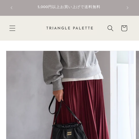
コンテ
初回限定
ンツに
5,000円以上お買い上げで送料無料
進む
カ
ー
ト
商品情
報にス
キップ