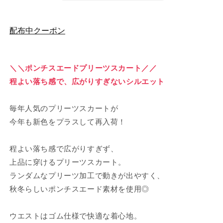
ま
ま
リ
リ
せ
せ
ん
ん
ー
ー
配布中クーポン
ツ
ツ
ス
ス
カ
カ
ー
ー
＼＼ポンチスエードプリーツスカート／／
ト
ト
程よい落ち感で、広がりすぎないシルエット
の
の
数
数
毎年人気のプリーツスカートが
量
量
今年も新色をプラスして再入荷！
を
を
減
増
程よい落ち感で広がりすぎず、
ら
や
上品に穿けるプリーツスカート。
す
す
ランダムなプリーツ加工で動きが出やすく、
秋冬らしいポンチスエード素材を使用◎
ウエストはゴム仕様で快適な着心地。