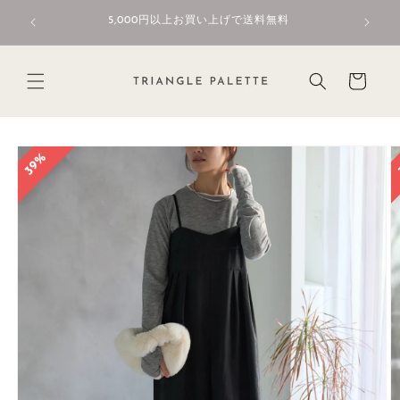
コンテ
初回限定
ンツに
5,000円以上お買い上げで送料無料
進む
カ
ー
ト
商品情
39%
報にス
キップ