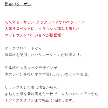
配布中クーポン
イ
イ
ド
ド
サ
サ
ロ
ロ
＼＼マットサテン タックワイドサロペット／／
ペ
ペ
人気サロペットに、クラッシュ加工を施した
ッ
ッ
マットサテンバージョンが新登場！
ト
ト
の
の
タックサロペットから、
数
数
新素材を使用したバリエーションが仲間入り。
量
量
を
を
立体感のあるタックデザインが、
減
増
ら
や
体のラインを拾いすぎず美しいシルエットを演出。
す
す
リラックスした着心地ながらも、
きちんと感を兼ね備えた一枚で、大人のカジュアルから
オフィススタイルまで幅広く活躍します。