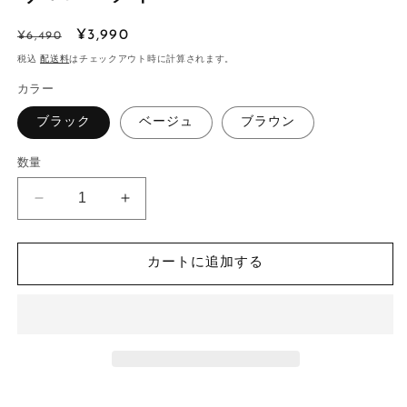
通
セ
¥3,990
¥6,490
常
ー
税込
配送料
はチェックアウト時に計算されます。
価
ル
カラー
格
価
ブラック
格
ベージュ
ブラウン
数量
マ
マ
ッ
ッ
ト
ト
カートに追加する
サ
サ
テ
テ
ン
ン
タ
タ
ッ
ッ
ク
ク
ワ
ワ