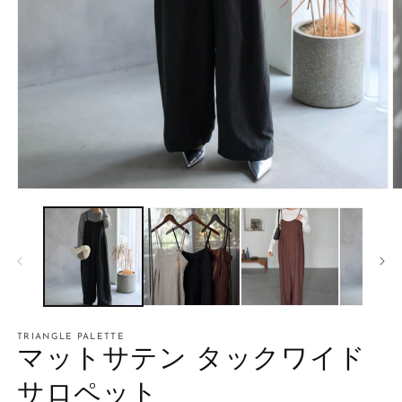
モ
ー
ダ
ル
で
メ
デ
ィ
ア
TRIANGLE PALETTE
(1)
(2
マットサテン タックワイド
を
開
く
サロペット